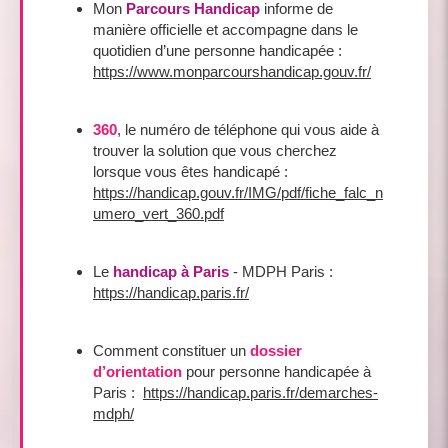
Mon
Parcours Handicap
informe de
manière officielle et accompagne dans le
quotidien d’une personne handicapée :
https://www.monparcourshandicap.gouv.fr/
360
, le numéro de téléphone qui vous aide à
trouver la solution que vous cherchez
lorsque vous êtes handicapé :
https://handicap.gouv.fr/IMG/pdf/fiche_falc_n
umero_vert_360.pdf
Le
handicap à Paris
- MDPH Paris :
https://handicap.paris.fr/
Comment constituer un
dossier
d’orientation
pour personne handicapée à
Paris :
https://handicap.paris.fr/demarches-
mdph/