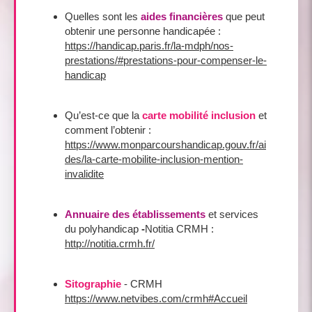
Quelles sont les
aides financières
que peut
obtenir une personne handicapée :
https://handicap.paris.fr/la-mdph/nos-
prestations/#prestations-pour-compenser-le-
handicap
Qu’est-ce que la
carte mobilité inclusion
et
comment l’obtenir :
https://www.monparcourshandicap.gouv.fr/ai
des/la-carte-mobilite-inclusion-mention-
invalidite
Annuaire des établissements
et services
du polyhandicap
-
Notitia CRMH :
http://notitia.crmh.fr/
Sitographie
- CRMH
https://www.netvibes.com/crmh#Accueil