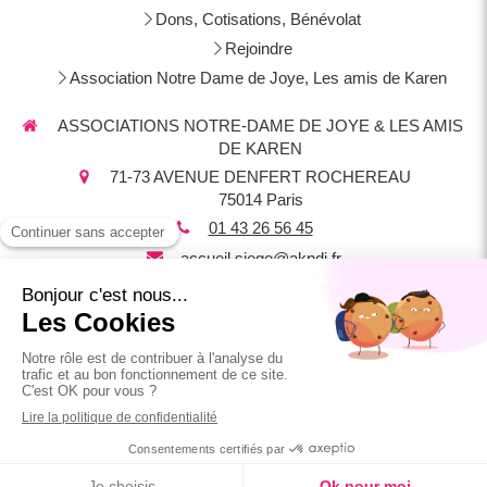
Dons, Cotisations, Bénévolat
Rejoindre
Association Notre Dame de Joye, Les amis de Karen
ASSOCIATIONS NOTRE-DAME DE JOYE & LES AMIS
DE KAREN
71-73 AVENUE DENFERT ROCHEREAU
75014
Paris
01 43 26 56 45
accueil.siege@akndj.fr
Plan du site
Mentions légales
Crédit photos Thomas Pringault :
thomaspringault.fr